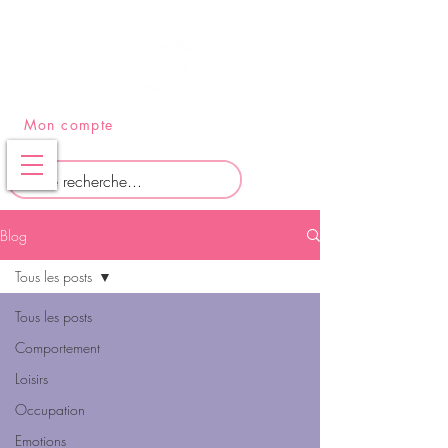
PANIER
Mon compte
Blog
Tous les posts
Tous les posts
Comportement
Loisirs
Occupation
Emotions