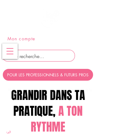
PANIER
Mon compte
POUR LES PROFESSIONNELS & FUTURS PROS
GRANDIR DANS TA
Abonnement mensuel- Kiffe ton chien - temps de lecture de la
page: 5 minutes
PRATIQUE,
A TON
RYTHME