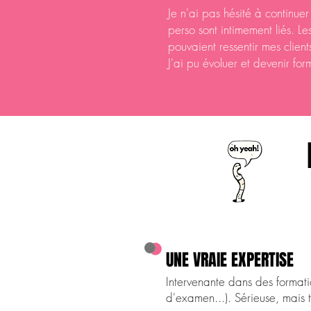
Je n'ai pas hésité à continue
perso sont intimement liés. 
pouvaient ressentir mes client
J'ai pu évoluer et devenir fo
UNE VRAIE EXPERTISE
Intervenante dans des format
d'examen...). Sérieuse, mais 