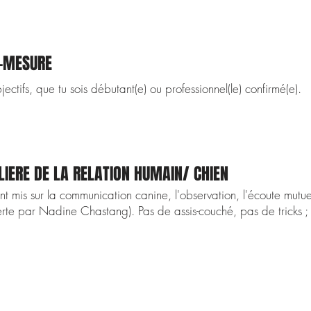
R-MESURE
ectifs, que tu sois débutant(e) ou professionnel(le) confirmé(e).
LIERE DE LA RELATION HUMAIN/ CHIEN
t mis sur la communication canine, l'observation, l'écoute mutue
te par Nadine Chastang). Pas de assis-couché, pas de tricks ; j