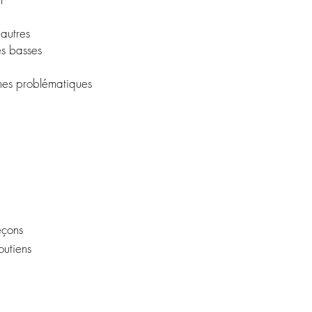
autres
ès basses
nes problématiques
eçons
outiens