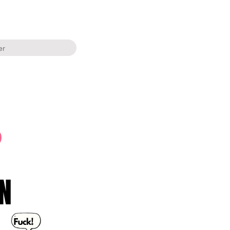
er
PANIER
PROPOS
CALENDRIER & RESERVATIONS
19,90 €
N