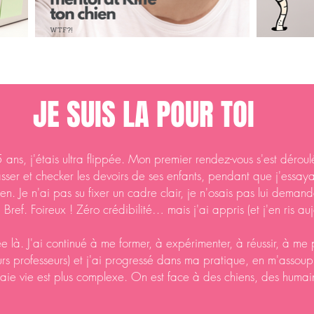
JE SUIS LA POUR TOI
 ans, j'étais ultra flippée. Mon premier rendez-vous s'est déro
sser et checker les devoirs de ses enfants, pendant que j'essay
ien. Je n'ai pas su fixer un cadre clair, je n'osais pas lui dema
 Bref. Foireux ! Zéro crédibilité… mais j'ai appris (et j'en ris auj
 là. J'ai continué à me former, à expérimenter, à réussir, à me p
urs professeurs) et j'ai progressé dans ma pratique, en m'assoupli
vraie vie est plus complexe. On est face à des chiens, des huma