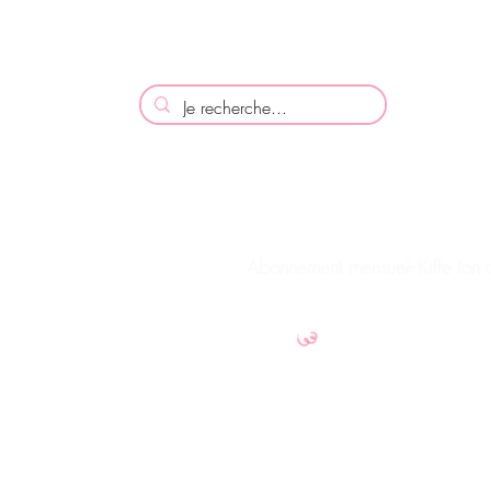
ACCUEIL
STAGES & ACTIVITES
Abonnement mensuel- Kiffe ton c