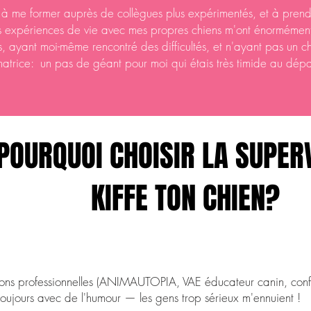
r à me former auprès de collègues plus expérimentés, et à prendr
Les expériences de vie avec mes propres chiens m'ont énormément
s, ayant moi-même rencontré des difficultés, et n'ayant pas un chi
rmatrice: un pas de géant pour moi qui étais très timide au dépa
POURQUOI CHOISIR LA SUPER
KIFFE TON CHIEN?
ions professionnelles (ANIMAUTOPIA, VAE éducateur canin, confé
toujours avec de l'humour — les gens trop sérieux m'ennuient !