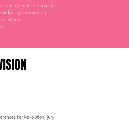
e soin de moi : le pro et le
 aidée : je savais ce que
en vitrine.
rt.
VISION
rences Pet Revolution, jury