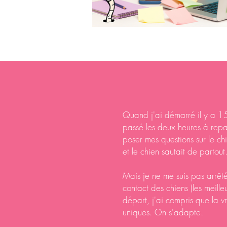
Quand j'ai démarré il y a 15
passé les deux heures à repa
poser mes questions sur le ch
et le chien sautait de partout.
Mais je ne me suis pas arrêtée
contact des chiens (les meille
départ, j'ai compris que la 
uniques. On s'adapte.