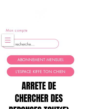
PANIER
Mon compte
Abonnement mensuel- Kiffe ton chien - temps de lecture de la
page: 5 minutes
ABONNEMENT MENSUEL
L'ESPACE KIFFE TON CHIEN
ARRETE DE
CHERCHER DES