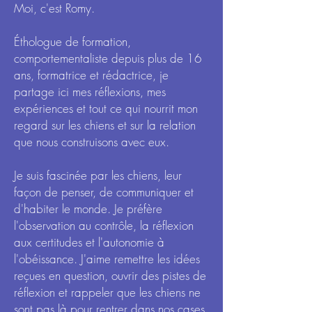
Moi, c'est Romy.
Éthologue de formation,
comportementaliste depuis plus de 16
ans, formatrice et rédactrice, je
partage ici mes réflexions, mes
expériences et tout ce qui nourrit mon
regard sur les chiens et sur la relation
que nous construisons avec eux.
Je suis fascinée par les chiens, leur
façon de penser, de communiquer et
d'habiter le monde. Je préfère
l'observation au contrôle, la réflexion
aux certitudes et l'autonomie à
l'obéissance. J'aime remettre les idées
reçues en question, ouvrir des pistes de
réflexion et rappeler que les chiens ne
sont pas là pour rentrer dans nos cases.