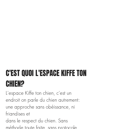
7 jours gratuits pour tester tout
l'Espace.
CB demandée à l'inscription
(obligation technique), mais rien
n'est prélevé avant la fin de l'essai.
Tu annules quand tu veux, en deux
clics.
Sans engagement
Résiliable à tout moment
C'EST QUOI L'ESPACE KIFFE TON
CHIEN?
L'espace Kiffe ton chien, c'est un
endroit on parle du chien autrement:
une approche sans obéissance, ni
friandises et
dans le respect du chien. Sans
méthode toute faite, sans protocole,