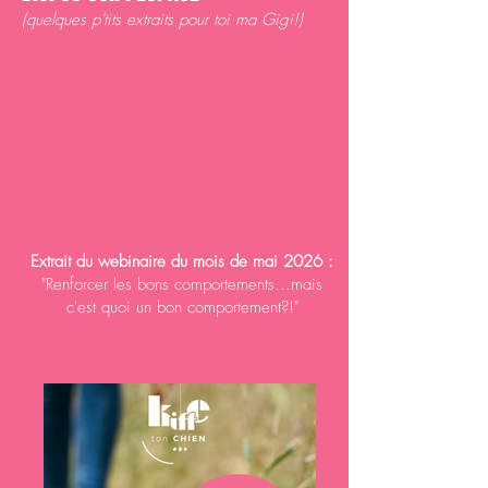
(quelques p'tits extraits pour toi ma Gigi!)
Extrait du webinaire du mois de mai 2026 :
"Renforcer les bons comportements...mais
c'est quoi un bon comportement?!"