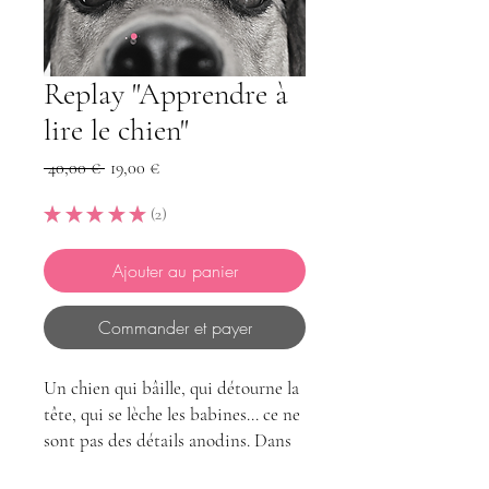
Replay "Apprendre à
lire le chien"
Prix
Prix
 40,00 € 
19,00 €
original
promotionnel
★
★
★
★
★
2
2
Ajouter au panier
Commander et payer
Un chien qui bâille, qui détourne la
tête, qui se lèche les babines... ce ne
sont pas des détails anodins. Dans
ce webinaire, tu apprends à repérer