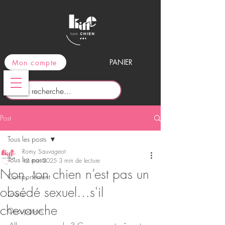
PANIER
Mon compte
Post
Tous les posts
Romy Sauvageot
Tous les posts
12 mai 2025
3 min de lecture
Non, ton chien n’est pas un
Comportement
obsédé sexuel…s'il
Loisirs
chevauche
Occupation