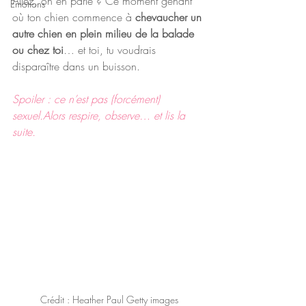
Allez, on en parle ? Ce moment gênant 
Emotions
où ton chien commence à 
chevaucher un 
autre chien en plein milieu de la balade 
ou chez toi
… et toi, tu voudrais 
disparaître dans un buisson.
Spoiler : ce n’est pas (forcément) 
sexuel.Alors respire, observe… et lis la 
suite.
Crédit : Heather Paul Getty images