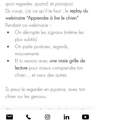
quoi
 regarder, 
quand
, et 
pourquoi
.
Du coup, j’ai ce qu’il te faut : le 
replay du 
webinaire “Apprendre à lire le chien”
Pendant ce webinaire :
On décrypte les signaux (même les 
plus subtils)
On parle postures, regards, 
mouvements
Et tu ressors avec 
une vraie grille de 
lecture
 pour mieux comprendre ton 
chien… et ceux des autres
Tu peux le regarder en pyjama, avec ton 
chien sur les genoux.
 Et tu vas apprendre plein de choses utiles 
pour tes balades, tes rencontres canines, 
et éviter les malentendus !
Le replay est dispo ici :👉 