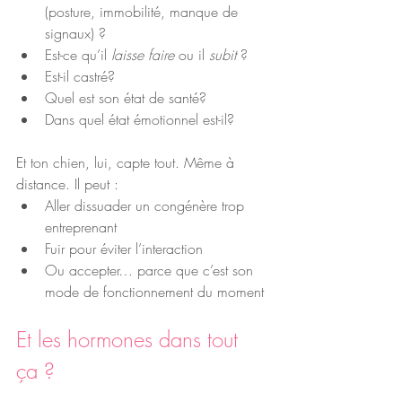
(posture, immobilité, manque de 
signaux) ?
Est-ce qu’il 
laisse faire
 ou il 
subit
 ?
Est-il castré?
Quel est son état de santé?
Dans quel état émotionnel est-il?
Et ton chien, lui, capte tout. Même à 
distance. Il peut :
Aller dissuader un congénère trop 
entreprenant
Fuir pour éviter l’interaction
Ou accepter… parce que c’est son 
mode de fonctionnement du moment
Et les hormones dans tout 
ça ?