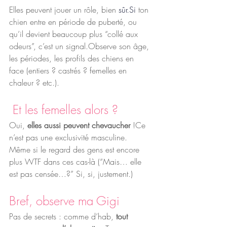
Elles peuvent jouer un rôle, bien
sûr.Si
ton 
chien entre en période de puberté, ou 
qu’il devient beaucoup plus “collé aux 
odeurs”, c’est un signal.Observe son âge, 
les périodes, les profils des chiens en 
face (entiers ? castrés ? femelles en 
chaleur ? etc.).
 Et les femelles alors ?
Oui, 
elles aussi peuvent chevaucher
 !Ce 
n’est pas une exclusivité masculine. 
Même si le regard des gens est encore 
plus WTF dans ces cas-là (“Mais… elle 
est pas censée…?” Si, si, justement.)
Bref, observe ma Gigi
Pas de secrets : comme d’hab, 
tout 